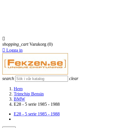
×
Du måste vara inloggad för att kunna lägga till produkter i din
önskelista.
Logga in
Avbryt

shopping_cart
Varukorg
(0)

Logga in
search
clear
Hem
Trimchip Bensin
BMW
E28 - 5 serie 1985 - 1988
E28 - 5 serie 1985 - 1988