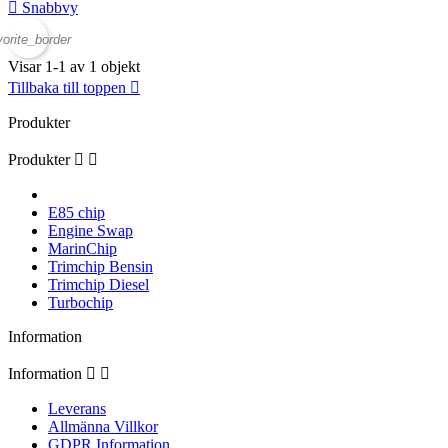

Snabbvy
vorite_border
Visar 1-1 av 1 objekt
Tillbaka till toppen

Produkter
Produkter


E85 chip
Engine Swap
MarinChip
Trimchip Bensin
Trimchip Diesel
Turbochip
Information
Information


Leverans
Allmänna Villkor
GDPR Information