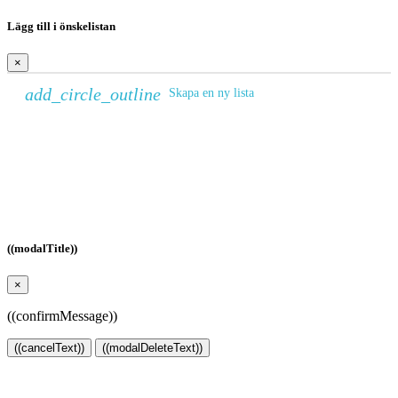
Lägg till i önskelistan
×
add_circle_outline
Skapa en ny lista
Skapa en önskelista
×
Önskelistans namn
Avbryt
Skapa en önskelista
((modalTitle))
×
((confirmMessage))
((cancelText))
((modalDeleteText))
Logga in